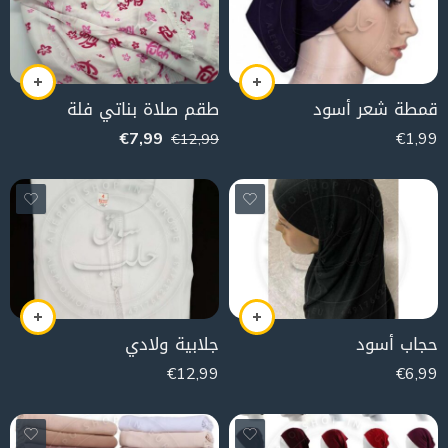
قمطة شعر أسود
طقم صلاة بناتي فلة
€
7,99
€
1,99
€
12,99
حجاب أسود
جلابية ولادي
€
12,99
€
6,99