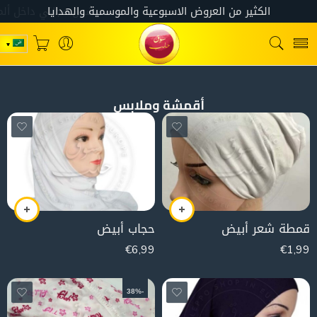
أقمشة وملابس
قمطة شعر أبيض
حجاب أبيض
€
6,99
€
1,99
-38%