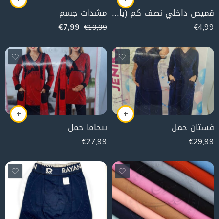
قميص داخلي نصف كم (ياقة مدورة)
مشدات جسم
€
7,99
€
4,99
€
19,99
فستان حمل
بيجاما حمل
€
27,99
€
29,99