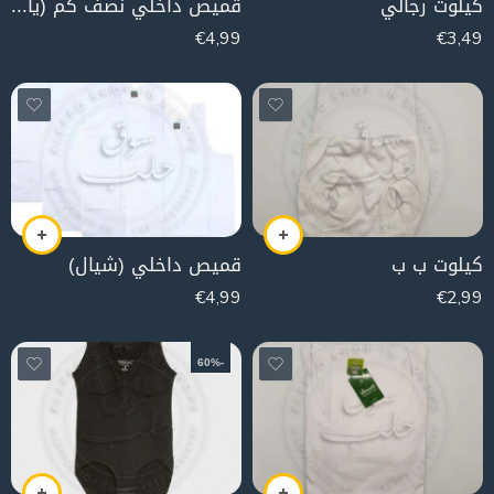
كيلوت رجالي
قميص داخلي نصف كم (ياقة سبعة)
€
4,99
€
3,49
كيلوت ب ب
قميص داخلي (شيال)
€
4,99
€
2,99
-60%