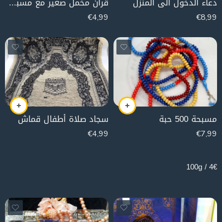
دعاء الدخول الى المنزل
قرآن مخمل صغير مع مسبحة (زهر)
€
4,99
€
8,99
مسبحة 500 حبة
سجاد صلاة أطفال قماش
€
4,99
€
7,99
200g
4€ / 100g