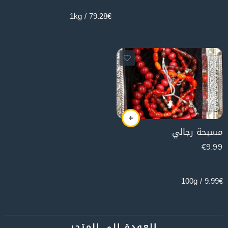
79.28€ / 1kg
مسبحة رجالي
€
9,99
100g
9.99€ / 100g