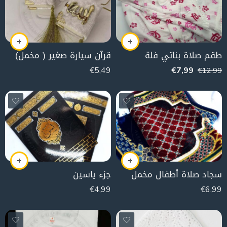
طقم صلاة بناتي فلة
قرآن سيارة صغير ( مخمل)
€
5,49
€
7,99
€
12,99
سجاد صلاة أطفال مخمل
جزء ياسين
€
4,99
€
6,99