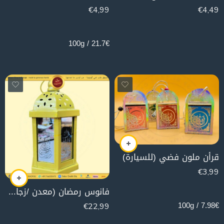
€
4,99
€
4,49
23g
21.7€ / 100g
قرأن ملون فضي (للسيارة)
€
3,99
50g
فانوس رمضان (معدن /زجاج مرايا )
7.98€ / 100g
€
22,99
290g