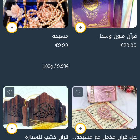
قرآن ملون وسط
مسبحة
€
9,99
€
29,99
100g
9.99€ / 100g
جزء قرآن مخمل مع مسبحة (زهر)
قران خشب للسيارة