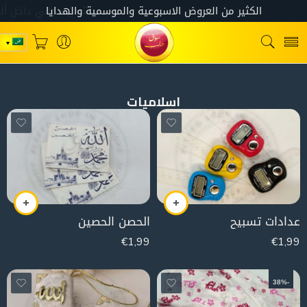
اسلاميات
عدادات تسبيح
الحصن الحصين
€
1,99
€
1,99
-38%