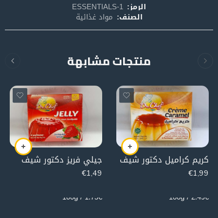
الرمز:
ESSENTIALS-1
الصنف:
مواد غذائية
منتجات مشابهة
كريم كراميل دكتور شيف
جيلي فريز دكتور شيف
€
1,49
€
1,99
85g
80g
1.75€ / 100g
2.49€ / 100g