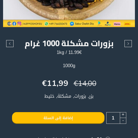
بزورات مشكلة 1000 غرام
11.99€ / 1kg
1000g
€
11,99
€
14,00
بزر, بزورات, مشكلة, خليط
+
إضافة إلى السلة
-