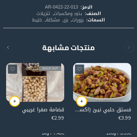
الرمز:
AR-0422-22-013
الصنف:
بذور ومكسرات
,
تنزيلات
السمات:
بزورات
,
بزر
,
مشكلة
,
خليط
منتجات مشابهة
SOLD OUT
فستق حلبي نيئ (اكسترا)
قضامة صفرا غريبي
€
2,99
€
3,99
400g
100g
7.48€ / 1kg
3.99€ / 100g