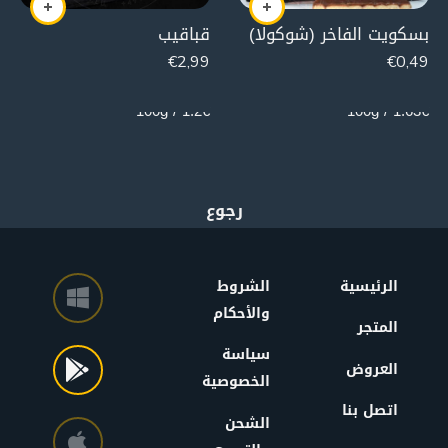
بسكويت الفاخر (شوكولا)
قباقيب
€
2,99
€
0,49
250g
30g
1.2€ / 100g
1.63€ / 100g
الرئيسية
الشروط
والأحكام
المتجر
سياسة
العروض
الخصوصية
اتصل بنا
الشحن