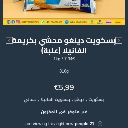
بسكويت دينغو محشي بكريمة
الفانيلا (علبة)
7.34€ / 1kg
816g
€
5,99
بسكويت , دينغو , بسكويت الفانيلا , تسالي
غير متوفر في المخزون
are viewing this right now
people
21