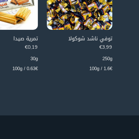
توفي ناشد شوكولا
تمرية صيدا
€
0,19
€
3,99
30g
250g
0.63€ / 100g
1.6€ / 100g