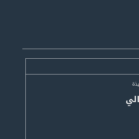
ذة
الي