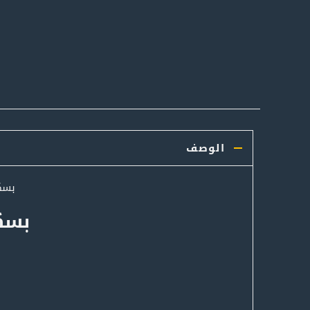
الوصف
بسك
بسكو