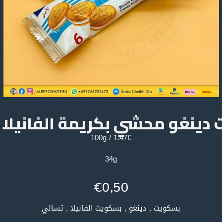
دينغو محشي بكريمة الفانيلا 
1.47€ / 100g
34g
€
0,50
بسكويت , دينغو , بسكويت الفانيلا , تسالي