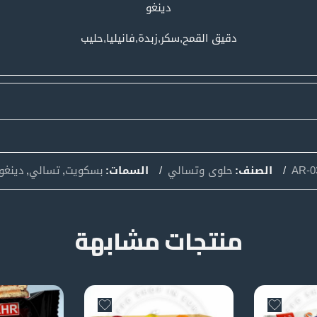
دينغو
دقيق القمح,سكر,زبدة,فانيليا,حليب
AR-0
الصنف:
حلوى وتسالي
السمات:
بسكويت
,
تسالي
,
دينغو
منتجات مشابهة