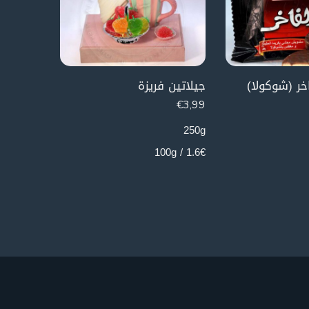
خر (شوكولا)
جيلاتين فريزة
€
3,99
€
3,99
250g
250g
1.6€ / 100g
1.6€ / 100g