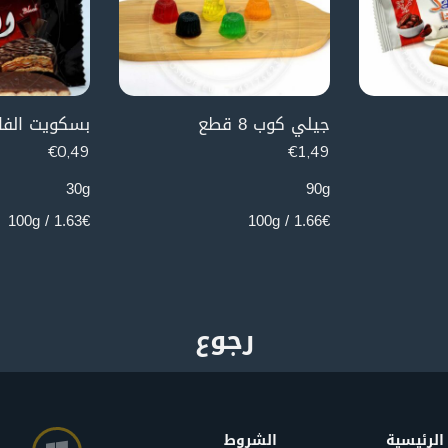
جيلي كوب 8 قطع
بسكويت الفا
€
0,49
€
1,49
30g
90g
1.63€ / 100g
1.66€ / 100g
الرئيسية
الشروط