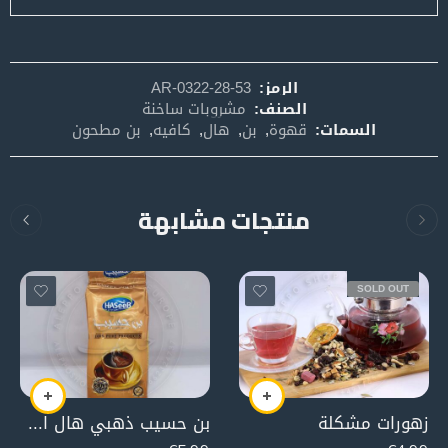
الرمز:
AR-0322-28-53
الصنف:
مشروبات ساخنة
السمات:
قهوة
,
بن
,
هال
,
كافيه
,
بن مطحون
منتجات مشابهة
SOLD OUT
زهورات مشكلة
بن حسيب ذهبي هال اكسترا (الاصلي ) 200 غرام