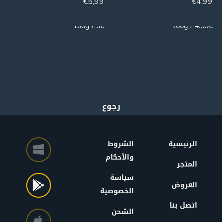
€
5,99
€
4,99
200g
100g
3€ / 100g
4.99€ / 100g
الرئيسية
الشروط
والأحكام
المتجر
سياسة
العروض
الخصوصية
اتصل بنا
الشحن