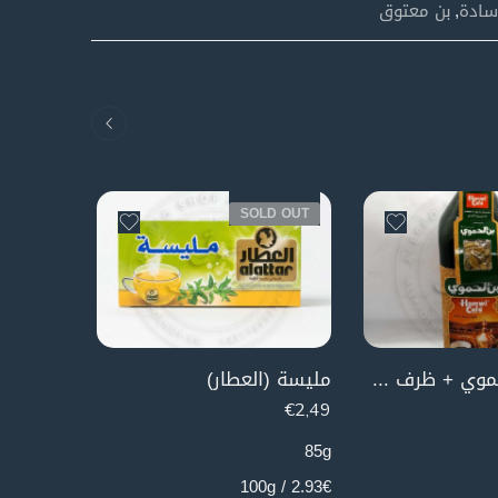
سادة
,
بن معتوق
SOLD OUT
قهوة مرة حموي + ظرف حبوب هال مجانا
مليسة (العطار)
متة (مار
€
2,99
€
2,49
250g
85g
1.2€ / 100g
2.93€ / 100g