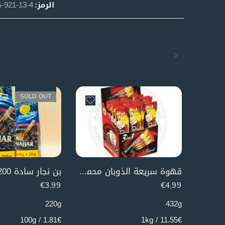
الرمز:
921-13-4
SOLD OUT
قهوة سريعة الذوبان محمود 3 ب 1 (علبة)
بن نجار سادة 200 غرام
€
3,99
€
4,99
220g
432g
1.81€ / 100g
11.55€ / 1kg