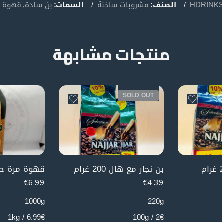
HDRINKS-
الصنف:
مشروبات ساخنة
السمات:
بن سادة
,
قهوة 
منتجات مشابهة
SOLD OUT
بن نجار مع هال 200 غرام
€
6,99
€
4,39
1000g
220g
6.99€ / 1kg
2€ / 100g