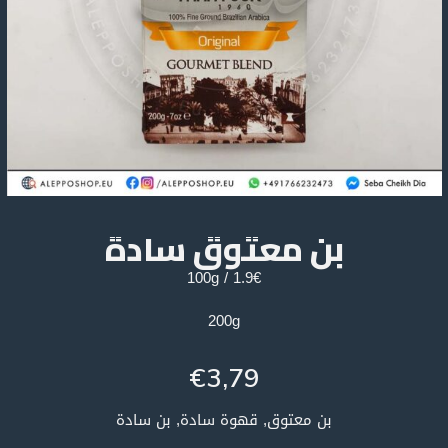
بن معتوق سادة
1.9€ / 100g
200g
€
3,79
بن معتوق, قهوة سادة, بن سادة