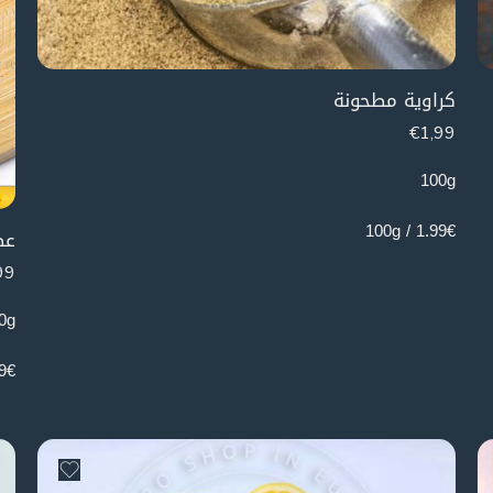
كراوية مطحونة
€
1,99
100g
1.99€ / 100g
عص
99
0g
 100g