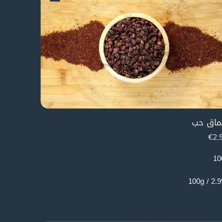
اق حب
€
2,
10
2.99€ /