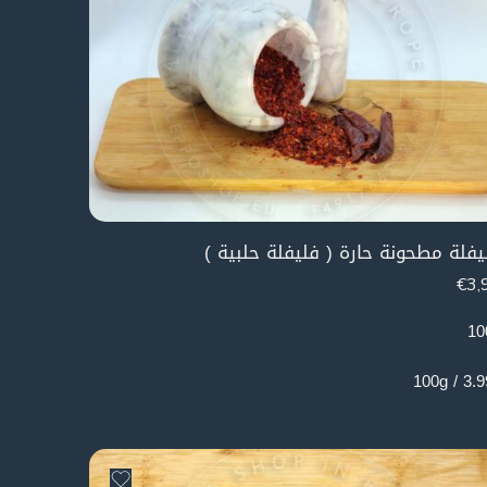
يفلة مطحونة حارة ( فليفلة حلبية )
€
3,
10
3.99€ /