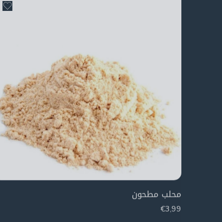
محلب مطحون
€
3,99