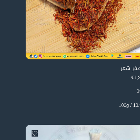
فر شعر
€
1,
1
19.9€ /