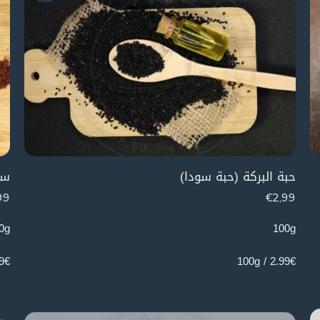
حبة البركة (حبة سودا)
سم
99
€
2,99
0g
100g
 100g
2.99€ / 100g