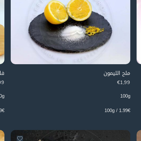
ملح الليمون
فل
99
€
1,99
0g
100g
 100g
1.99€ / 100g