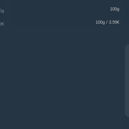
0g
100g
 100g
3.99€ / 100g
كزبرة مطحونة 1 كيلو
بها
99
€
29,99