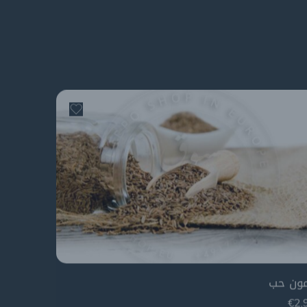
ون حب
€
2,