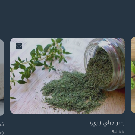
زعتر جبلي (بري)
كم
99
€
3,99