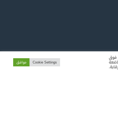
100
29.99€ /
ر فوق
Cook " لتقديم موافقة خاضعة
Cookie Settings
موافق
قابة.
فلة مطحونة (حارة) 1 كيلو