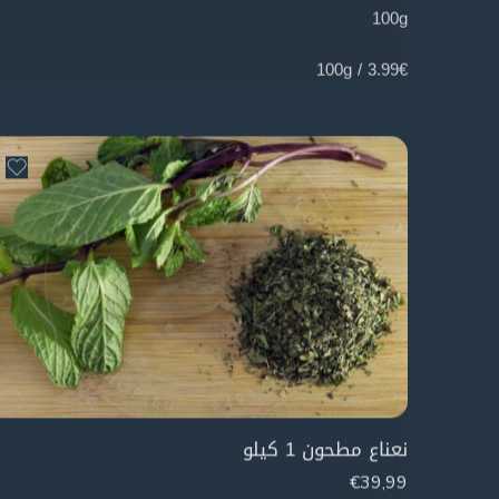
100g
3.99€ / 100g
نعناع مطحون 1 كيلو
€
39,99