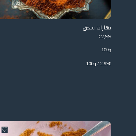
بهارات سجق
€
2,99
100g
2.99€ / 100g