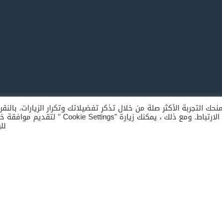
0g
1000g
 1kg
29.99€ / 1kg
ك التجربة الأكثر صلة من خلال تذكر تفضيلاتك وتكرار الزيارات. بالنق
"قبول الكل" ، فإنك توافق على استخدام كافة ملفات تعريف الارتباط. ومع ذلك ، يمكنك زيارة "ie Settings
للر
ثوم مجفف بودرة
فلي