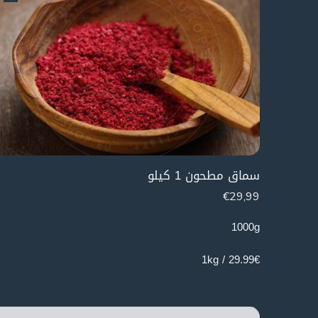
سماق مطحون 1 كيلو
€
29,99
1000g
29.99€ / 1kg