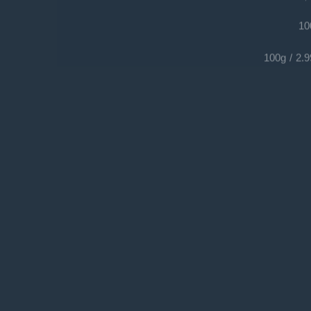
10
2.99€ /
رات شاورما 1 كيلو
€
29,