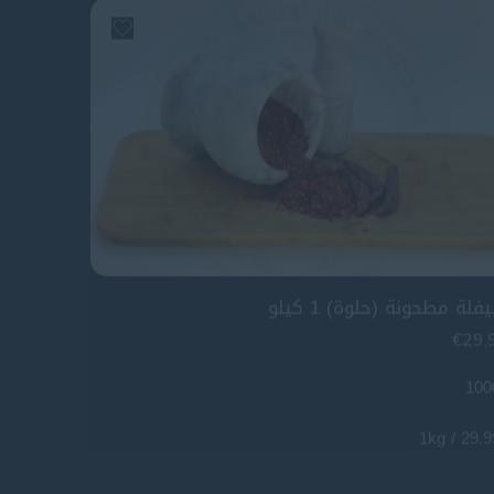
فلة مطحونة (حلوة) 1 كيلو
€
29,
100
29.99€ /