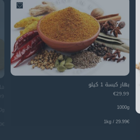
بهار كبسة 1 كيلو
فلي
99
€
29,99
0g
1000g
 1kg
29.99€ / 1kg