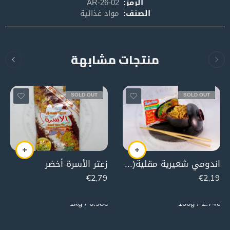
الرمز:
AR-26-02
الصنف:
مواد غذائية
منتجات مشابهة
SOLD OUT
SOLD OUT
اندومي شعيرية مقلية( 4 قطع)
زعتر الأسرة أخضر
€
2,79
€
2,19
400g
80g
6.98€ / 1kg
2.74€ / 100g