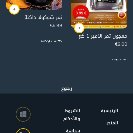
تمر شوكولا داكنة
€
5,99
250g
معجون تمر الامير 1 كغ
2.4€ / 100g
€
6,00
1000g
6€ / 1kg
الرئيسية
الشروط
والأحكام
المتجر
سياسة