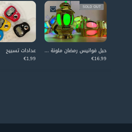
SOLD OUT
حبل فوانيس رمضان ملونة (كهرباء)
عدادات تسبيح
€
1,99
€
16,99