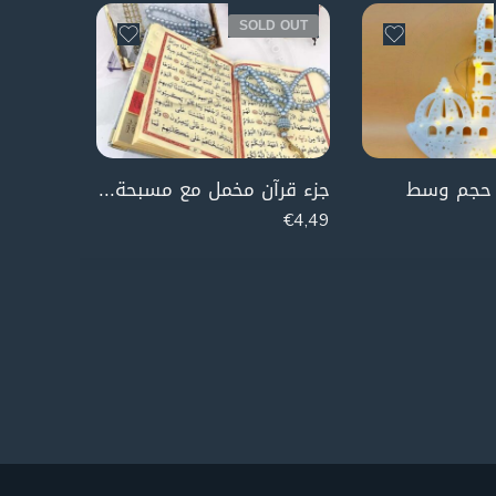
D OUT
SOLD OUT
 حجم وسط
جزء قرآن مخمل مع مسبحة (أزرق)
علاقة اي
€
8,99
€
4,49