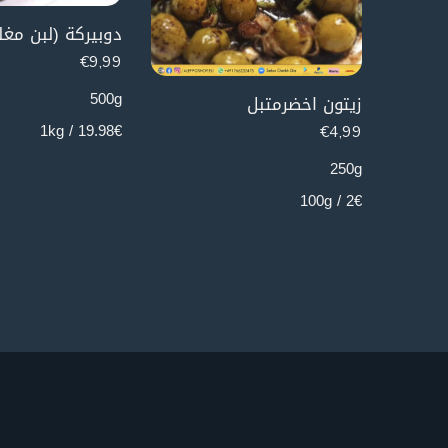
دوبيركة (لبن مغ
€
9,99
500g
زيتون اخضرمتبل
19.98€ / 1kg
€
4,99
250g
2€ / 100g