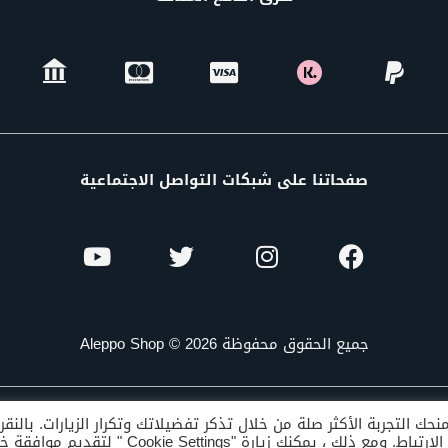
صفحاتنا على شبكات التواصل الاجتماعية
جميع الحقوق محفوظة Aleppo Shop © 2026
ك التجربة الأكثر صلة من خلال تذكر تفضيلاتك وتكرار الزيارات. بالنق
"قبول الكل" ، فإنك توافق على استخدام كافة ملفات تعريف الارتباط. ومع ذلك ، يمكنك زيارة "ie Settings