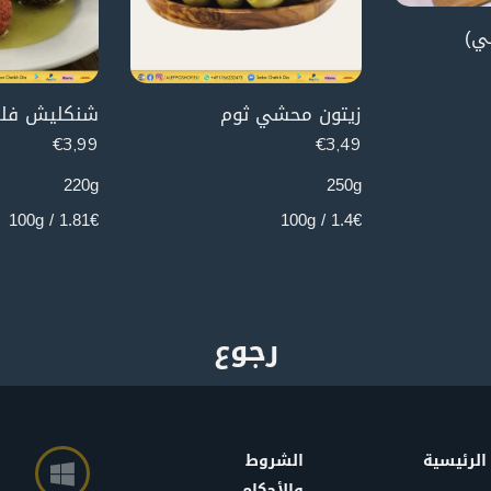
لي)
زيتون محشي ثوم
€
3,49
€
3,99
250g
220g
1.4€ / 100g
1.81€ / 100g
الرئيسية
الشروط
والأحكام