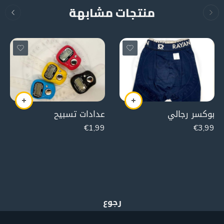
منتجات مشابهة
بوكسر رجالي
عدادات تسبيح
€
1,99
€
3,99