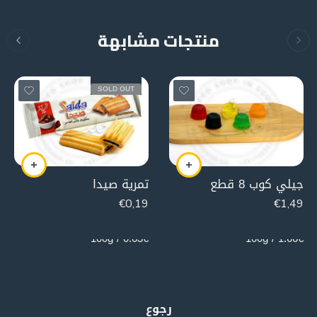
منتجات مشابهة
SOLD OUT
جيلي كوب 8 قطع
تمرية صيدا
€
0,19
€
1,49
30g
90g
0.63€ / 100g
1.66€ / 100g