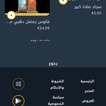
سجاد صلاة كبير
€
5,99
فانوس رمضان دهبي مع اغاني رمضان (معدن / يعمل على البطارية )
€
24,99
370g
67.54€ / 1kg
الرئيسية
الشروط
والأحكام
المتجر
سياسة
العروض
الخصوصية