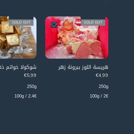
SOLD OUT
SOLD OUT
هريسة اللوز ببرونة زهر
شوكولا خواتم ذ
€
5,99
€
4,99
250g
250g
2.4€ / 100g
2€ / 100g