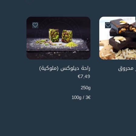
D OUT
 محروق
راحة ديلوكس (ملوكية)
شوكولا 
€
5,99
€
7,49
250g
250g
2.4€ / 100g
3€ / 100g