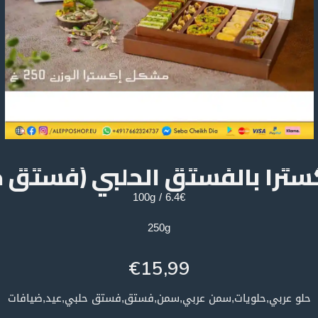
ترا بالفستق الحلبي (فستق حلب ) 
6.4€ / 100g
250g
€
15,99
حلو عربي,حلويات,سمن عربي,سمن,فستق,فستق حلبي,عيد,ضيافات