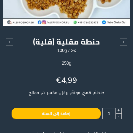
حنطة مقلية (قلية)
2€ / 100g
250g
€
4,99
حنطة, قمح, مونة, برغل, مكسرات, موالح
+
إضافة إلى السلة
-