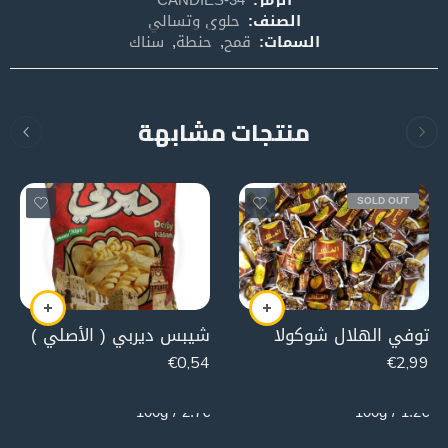
الصنف:
حلوى وتسالي
السمات:
قمح
,
حنطة
,
سناك
منتجات مشابهة
SOLD OUT
توفي الهلال شوكولا
شيبس ديربي ( الأصلي )
€
0,54
€
2,99
20g
250g
2.7€ / 100g
1.2€ / 100g