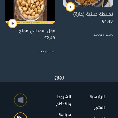
تخليطة صينية (حارة)
€
4,49
250g
فول سوداني مملح
1.8€ / 100g
€
2,49
250g
1€ / 100g
الرئيسية
الشروط
والأحكام
المتجر
سياسة