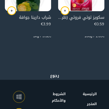
سكويز توتي فروتي (ظرف)
شراب دارينا جوافة
€
3,99
€
0,59
750g
35g
5.32€ / 1kg
1.69€ / 100g
الرئيسية
الشروط
والأحكام
المتجر