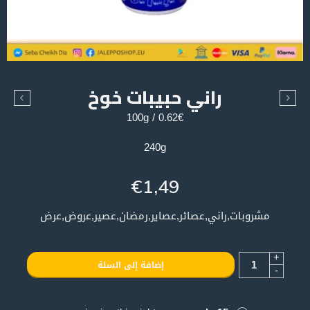
راني حبيبات خوخ
0.62€ / 100g
240g
€
1,49
مشروبات,راني,عصائر,عصاير,رمضان,عصير,عروض,عرض
+
إضافة إلى السلة
-