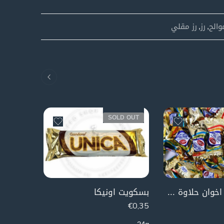
والح
,
رز
,
رز مقلي
SOLD OUT
سكاكر ناشد اخوان حلاوة طحينية
بسكويت اونيكا
قباقيب
€
2,99
€
0,35