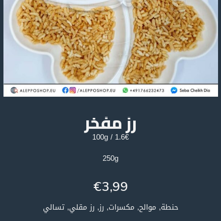
رز مفخر
1.6€ / 100g
250g
€
3,99
حنطة, موالح, مكسرات, رز, رز مقلي, تسالي