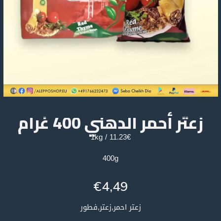
زعتر أحمر الدهني 400 غرام
11.23€ / 1kg
400g
€
4,49
زعتر احمر,زعتر,فطور