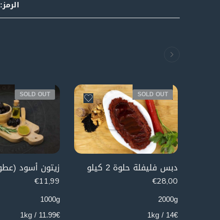
الرمز:
SOLD OUT
SOLD OUT
دبس فليفلة حلوة 2 كيلو
زيتون أسود (عطون) 1
€
11,99
€
28,00
1000g
2000g
11.99€ / 1kg
14€ / 1kg