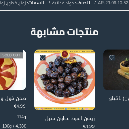
AR-23-06-10-52
الصنف:
مواد غذائية
السمات:
زعتر
,
فطور
,
زعت
منتجات مشابهة
SOLD OUT
كيلو
€
4,99
114g
زيتون اسود عطون متبل
4.38€ / 100g
€
4,99