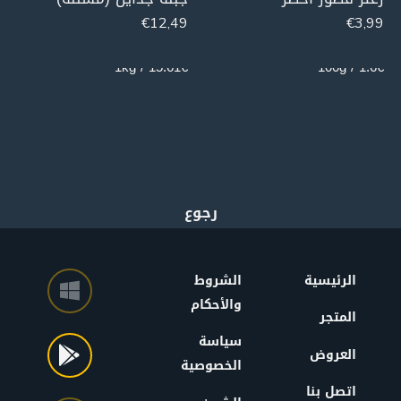
€
12,49
€
3,99
800g
250g
15.61€ / 1kg
1.6€ / 100g
الرئيسية
الشروط
والأحكام
المتجر
سياسة
العروض
الخصوصية
اتصل بنا