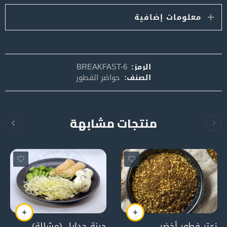
معلومات إضافية
الرمز:
BREAKFAST-6
الصنف:
حواضر الفطور
منتجات مشابهة
زعتر فطور أخضر
جبنة جدايل (مشللة)