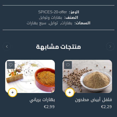
الرمز:
SPICES-20-offer
الصنف:
بهارات وتوابل
السمات:
بهارات
,
توابل
,
سبع بهارات
منتجات مشابهة
فلفل أبيض مطحون
بهارات برياني
€
2,99
€
2,29
100g
100g