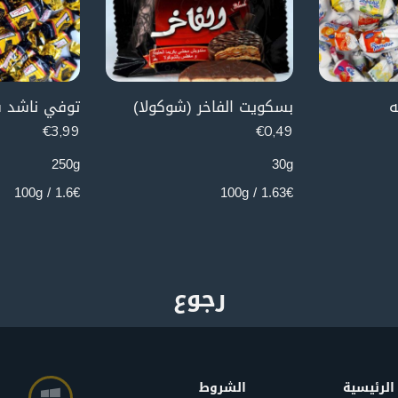
ه
بسكويت الفاخر (شوكولا)
توفي ناشد ش
€
3,99
€
0,49
250g
30g
1.6€ / 100g
1.63€ / 100g
الرئيسية
الشروط