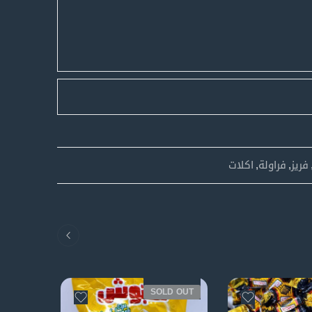
فريز
,
فراولة
,
اكلات
D OUT
SOLD OUT