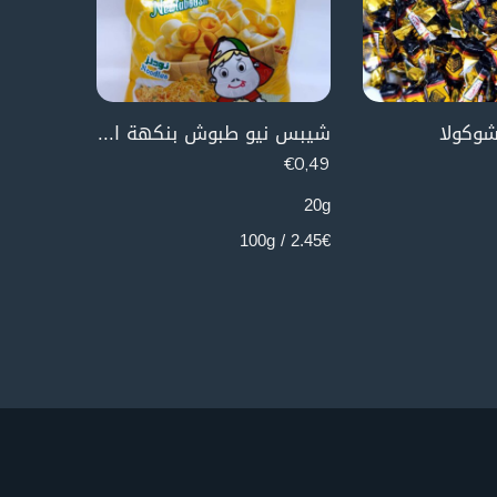
وكولا
شيبس نيو طبوش بنكهة النودلز
توفي ال
€
2,99
€
0,49
250g
20g
1.2€ / 100g
2.45€ / 100g