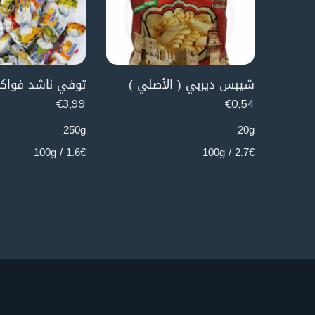
شيبس ديربي ( الأصلي )
توفي ناشد فواك
€
3,99
€
0,54
250g
20g
1.6€ / 100g
2.7€ / 100g