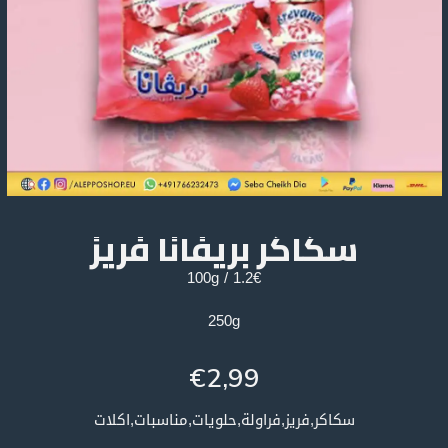
سكاكر بريفانا فريز
1.2€ / 100g
250g
€
2,99
سكاكر,فريز,فراولة,حلويات,مناسبات,اكلات