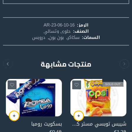
الرمز:
AR-23-06-10-16
الصنف:
حلوى وتسالي
السمات:
سكاكر
,
بون بون
,
دروبس
منتجات مشابهة
SOLD OUT
شيبس توبسي مستر كورن (بالجبنة)
بسكويت رومبا
€
0,49
€
1,29