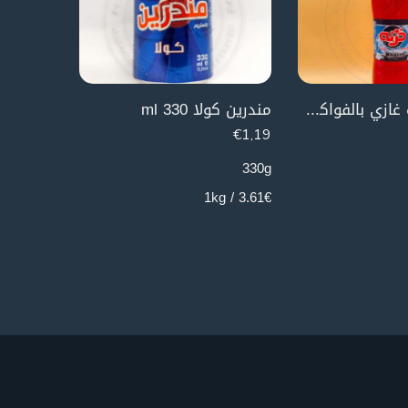
خزنة مشروب غازي بالفواكة 1 ليتر
مندرين كولا 330 ml
€
3,99
€
1,19
750g
330g
5.32€ / 1kg
3.61€ / 1kg