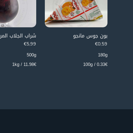
بون جوس مانجو
شراب الجلاب المر
€
5,99
€
0,59
500g
180g
11.98€ / 1kg
0.33€ / 100g