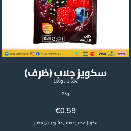
سكويز جلاب (ظرف)
1.69€ / 100g
35g
€
0,59
سكويز,عصير,عصائر,مشروبات,رمضان