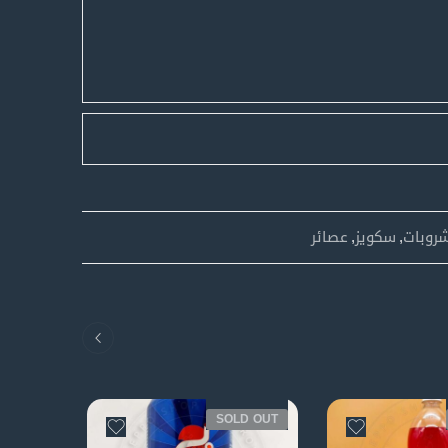
روبات
,
سكويز
,
عصائر
SOLD OUT