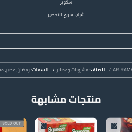
سكويز
شراب سريع التحضير
AR-RAMA
الصنف:
مشروبات وعصائر
السمات:
رمضان
,
عصير
,
مش
منتجات مشابهة
SOLD OUT