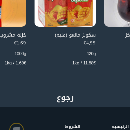
كز
سكويز مانغو (علبة)
€
1,69
€
4,99
1000g
420g
1.69€ / 1kg
11.88€ / 1kg
الرئيسية
الشروط