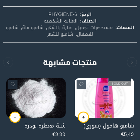
الرمز:
PHYGIENE-6
الصنف:
العناية الشخصية
السمات:
مستحضرات تجميل
,
عناية بالشعر
,
شامبو فلة
,
شامبو
للاطفال
,
شامبو للشعر
منتجات مشابهة
SOLD OUT
شامبو هامول (سوري)
شبة معطرة بودرة
€
9,99
€
5,49
100g
400g