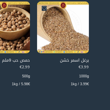
برغل اسمر خشن
حمص حب 9ملم
€
2,99
€
3,99
500g
1000g
5.98€ / 1kg
3.99€ / 1kg