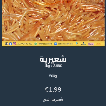
شعيرية
3.98€ / 1kg
500g
€
1,99
شعيرية، قمح