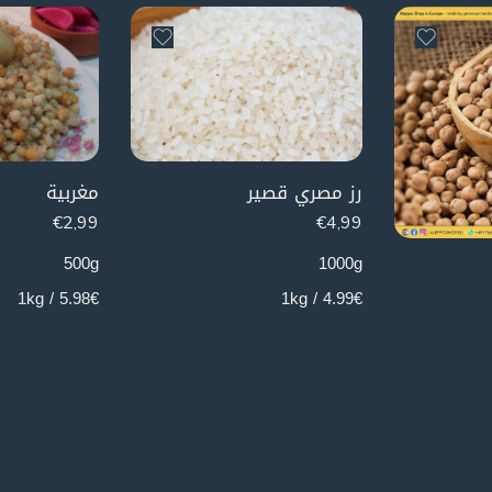
رز مصري قصير
مغربية
€
2,99
€
4,99
500g
1000g
5.98€ / 1kg
4.99€ / 1kg