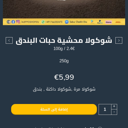
شوكولا محشية حبات البندق
2.4€ / 100g
250g
€
5,99
شوكولا مرة ,شوكولا داكنة , بندق
+
إضافة إلى السلة
-