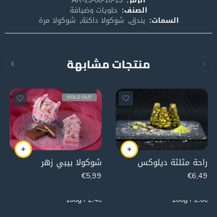
الصنف:
حلويات وضيافة
السمات:
بندق
,
شوكولا داكنة
,
شوكولا مرة
منتجات مشابهة
SOLD OUT
راحة مثلثة ديلوكس
شوكولا بيبي زهر
€
5,99
€
6,49
250g
250g
2.4€ / 100g
2.6€ / 100g