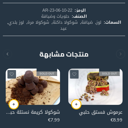
الرمز:
AR-23-06-10-22
الصنف:
حلويات وضيافة
السمات:
لوز
,
ضيافة
,
شوكولا داكنة
,
شوكولا مرة
,
لوز بلدي
,
عيد
منتجات مشابهة
SOLD OUT
SOLD OUT
عرموش فستق حلبي
شوكولا كريمة نستلة حبة ناعمة
€
7,99
€
8,99
250g
250g