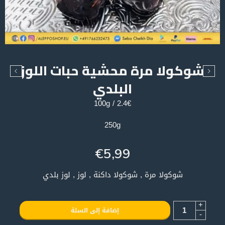
شوكولا مرة محشية حبات اللوز
البلدي
2.4€ / 100g
250g
€
5,99
شوكولا مرة , شوكولا داكنة , لوز , لوز بلدي
+
إضافة إلى السلة
-