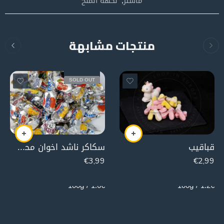
ماستر
,
نكهة الملح
منتجات مشابهة
SOLD OUT
قباقيب
سكاكر ناشد اخوان محشية مربى الفواكه
€
3,99
€
2,99
250g
250g
1.6€ / 100g
1.2€ / 100g