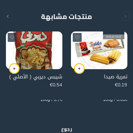
منتجات مشابهة
SOLD OUT
تمرية صيدا
شيبس ديربي ( الأصلي )
€
0,54
€
0,19
20g
30g
2.7€ / 100g
0.63€ / 100g