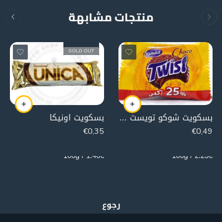
منتجات مشابهة
SOLD OUT
بسكويت شوكو تويست أصفر
بسكويت اونيكا
€
0,35
€
0,49
24g
22g
1.46€ / 100g
2.23€ / 100g