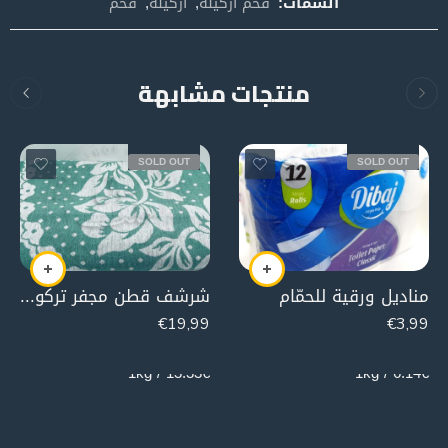
السمات:
فحم اركيلة
,
اركيلة
,
فحم
منتجات مشابهة
SOLD OUT
SOLD OUT
مناديل ورقية للحمّام
شرشف قطن مجفر تركواز ( مجوز 160*220سم)
€
19,99
€
3,99
1500g
650g
13.33€ / 1kg
6.14€ / 1kg