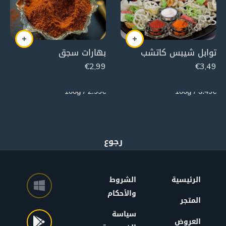
توابل شيبس كاتشب
بهارات سجق
€
2,99
€
3,49
100g
100g
2.99€ / 100g
3.49€ / 100g
الرئيسية
الشروط
والأحكام
المتجر
سياسة
العروض