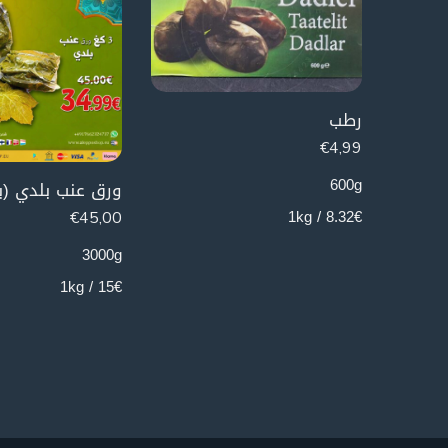
رطب
€
4,99
600g
8.32€ / 1kg
€
45,00
3000g
15€ / 1kg