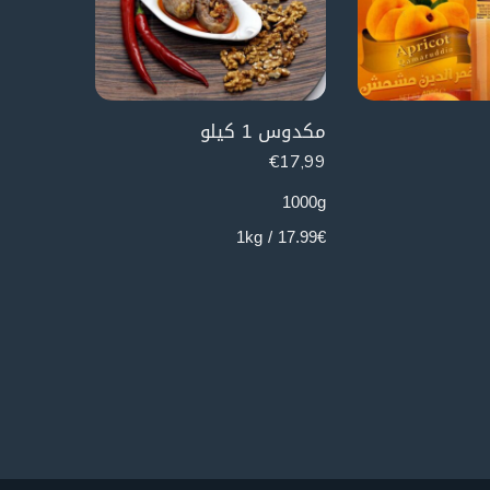
مكدوس 1 كيلو
€
16,99
€
17,99
1000g
17.99€ / 1kg