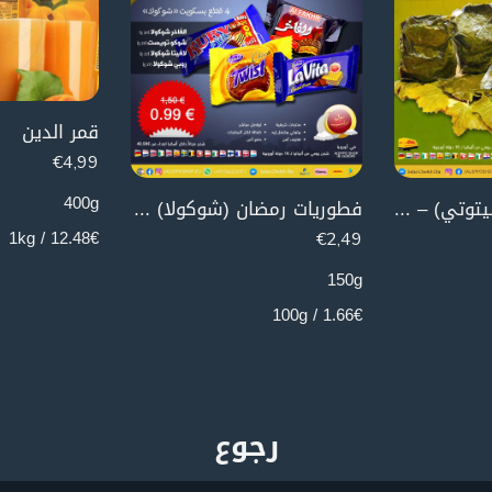
قمر الدين
€
4,99
400g
ورق عنب بلدي (بيتوتي) – 3 كغ (عرض)
فطوريات رمضان (شوكولا) – 4 قطع
12.48€ / 1kg
€
2,49
150g
1.66€ / 100g