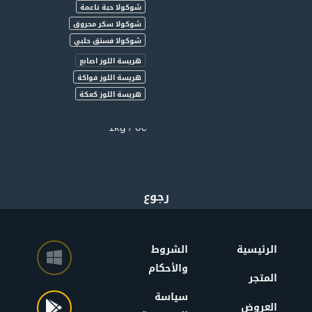
شوكولا حبة ناعمة
شوكولا سكر محروق
شوكولا فستق حلبي
هريسة اللوز اصابع
هريسة اللوز فواكة
هريسة اللوز كعكة
750g
0€ / 1kg
الرئيسية
الشروط
والأحكام
المتجر
سياسة
العروض