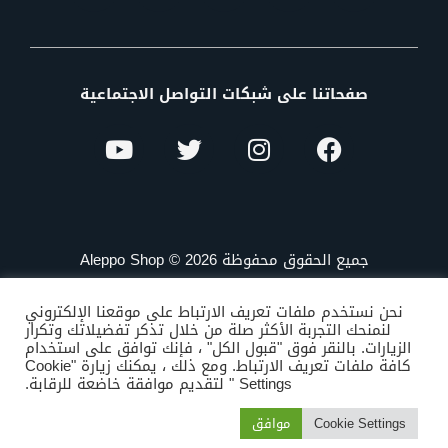
صفحاتنا على شبكات التواصل الاجتماعية
جميع الحقوق محفوظة Aleppo Shop © 2026
نحن نستخدم ملفات تعريف الارتباط على موقعنا الإلكتروني
لنمنحك التجربة الأكثر صلة من خلال تذكر تفضيلاتك وتكرار
الزيارات. بالنقر فوق "قبول الكل" ، فإنك توافق على استخدام
كافة ملفات تعريف الارتباط. ومع ذلك ، يمكنك زيارة "Cookie
Settings " لتقديم موافقة خاضعة للرقابة.
Cookie Settings
موافق
المتجر
الاصناف
البحث
المفضلة