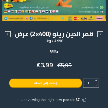
قمر الدين رينو (400×2) عرض
4.99€ / 1kg
800g
€
3,99
€
5,99
+
إضافة إلى السلة
-
are viewing this right now
people
37