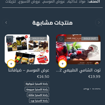
الصنف:
مواد غذائية
,
عروض الموسم
,
عروض الأسبوع
,
تنزيلات
منتجات مشابهة
SOLD OUT
SOLD OUT
توت الشامي الطبيعي 2 ليتر + ليتر مجانا
عرض الموسم – ضيافاتنا
€
16,50
€
19,99
3000g
راحة اكسترا شوكولا
6.66€ / 1kg
راحة اكسترا مبرومة
راحة اكسترا مثلثة
راحة اكسترا ورد