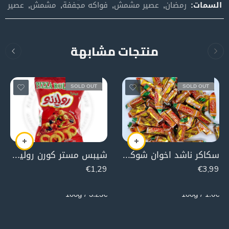
السمات:
رمضان
,
عصير مشمش
,
فواكه مجففة
,
مشمش
,
عصير
منتجات مشابهة
SOLD OUT
SOLD OUT
سكاكر ناشد اخوان شوكولا جوز الهند
شيبس مستر كورن رولينو (بيتزا)
€
1,29
€
3,99
40g
250g
3.23€ / 100g
1.6€ / 100g