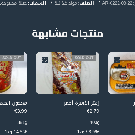
:
AR-0222-08-22
الصنف:
مواد غذائية
السمات:
جبنة مطبوخة
,
منتجات مشابهة
SOLD OUT
SOLD OUT
زعتر الأسرة أحمر
معجون الطما
€
3,99
€
2,79
881g
400g
4.53€ / 1kg
6.98€ / 1kg