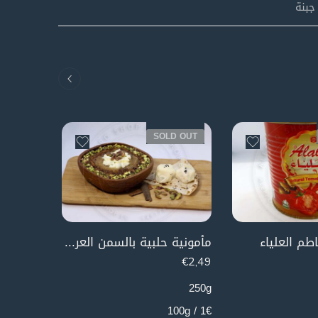
جبنة
SOLD OUT
طم العلياء
مأمونية حلبية بالسمن العربي
جيلي فر
€
1,49
€
2,49
85g
250g
1.75€ / 100g
1€ / 100g