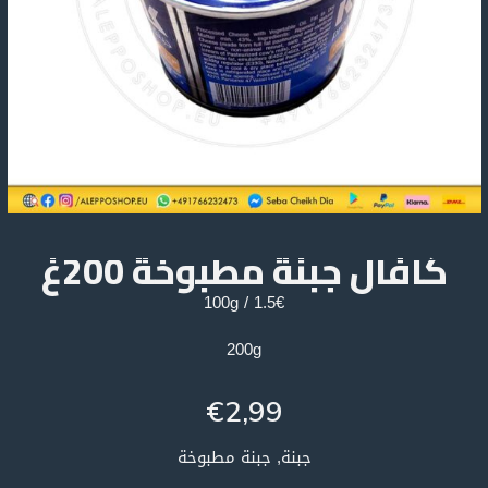
كافال جبنة مطبوخة 200غ
1.5€ / 100g
200g
€
2,99
جبنة, جبنة مطبوخة