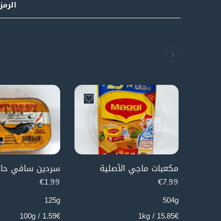
الرمز
مكعبات ماجي الأصلية
سردين سافي حار
€
1,99
€
7,99
125g
504g
1.59€ / 100g
15.85€ / 1kg