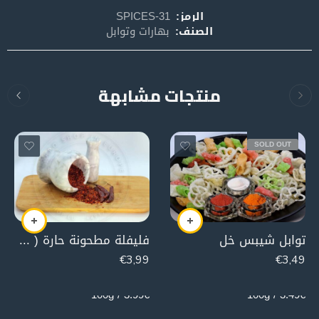
الرمز:
SPICES-31
الصنف:
بهارات وتوابل
منتجات مشابهة
SOLD OUT
توابل شيبس خل
فليفلة مطحونة حارة ( فليفلة حلبية )
€
3,99
€
3,49
100g
100g
3.99€ / 100g
3.49€ / 100g