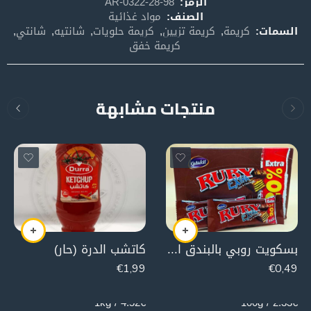
الرمز:
AR-0322-28-98
الصنف:
مواد غذائية
السمات:
كريمة
,
كريمة تزيين
,
كريمة حلويات
,
شانتيه
,
شانتي
,
كريمة خفق
منتجات مشابهة
بسكويت روبي بالبندق اكسترا( قطعة)
كاتشب الدرة (حار)
€
1,99
€
0,49
440g
21g
4.52€ / 1kg
2.33€ / 100g