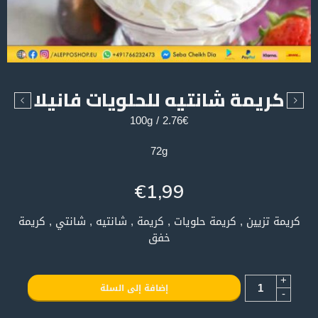
كريمة شانتيه للحلويات فانيلا
2.76€ / 100g
72g
€
1,99
كريمة تزيين , كريمة حلويات , كريمة , شانتيه , شانتي , كريمة
خفق
+
إضافة إلى السلة
-