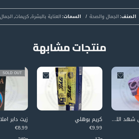
الصنف:
الجمال والصحة
السمات:
العناية بالبشرة
,
كريمات
,
الجمال
منتجات مشابهة
SOLD OUT
كريم مزيل التعرق شهد اللؤلؤ
كريم بوهلي
زيت دابر املا
€
8,99
€
9,99