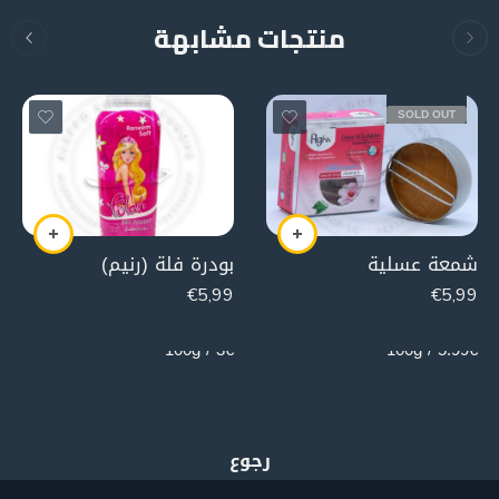
منتجات مشابهة
SOLD OUT
شمعة عسلية
بودرة فلة (رنيم)
€
5,99
€
5,99
200g
100g
3€ / 100g
5.99€ / 100g