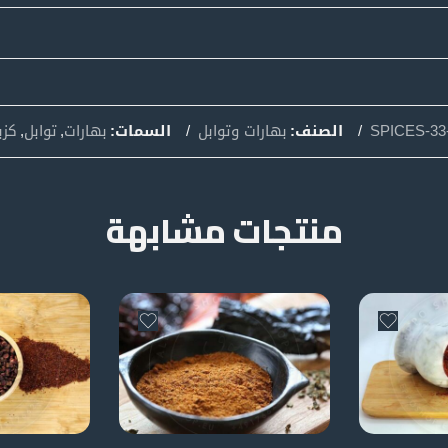
SPICES-33-
الصنف:
بهارات وتوابل
السمات:
بهارات
,
توابل
,
كزب
منتجات مشابهة