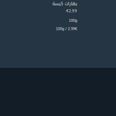
بهارات كبسة
حبة البر
€
2,99
€
2,99
100g
100g
2.99€ / 100g
2.99€ / 100g