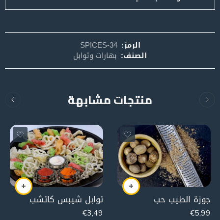
الرمز:
SPICES-34
الصنف:
بهارات وتوابل
منتجات مشابهة
جوزة الطيب حب
توابل شيبس كاتشب
€
3,49
€
5,99