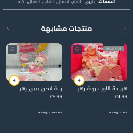
السمات:
بايبي
,
العاب اطفال
,
العاب
,
اطفال
,
كرة
منتجات مشابهة
SOLD OUT
هريسة اللوز ببرونة زهر
زينة لاصق بيبي زهر
€
5,99
€
4,99
60g
250g
9.98€ / 100g
2€ / 100g