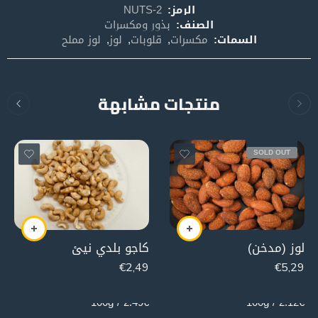
الرمز:
NUTS-2
الصنف:
بذور ومكسرات
السمات:
مكسرات
,
قلوبات
,
لوز
,
لوز مملح
منتجات مشابهة
SOLD OUT
لوز (مدخن)
كاجو بلدي نيئ
€
2,49
€
5,29
100g
250g
2.49€ / 100g
2.12€ / 100g