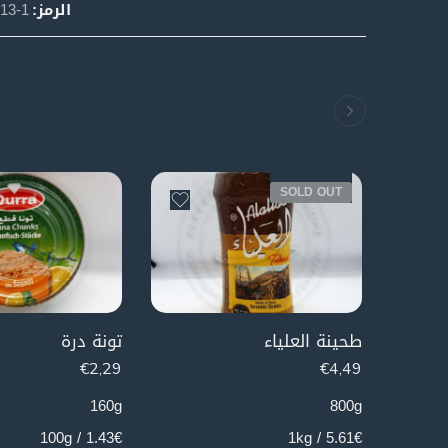
الرمز:
13-1
SOLD OUT
طحينة العلياء
تونة درة
€
2,29
€
4,49
160g
800g
1.43€ / 100g
5.61€ / 1kg