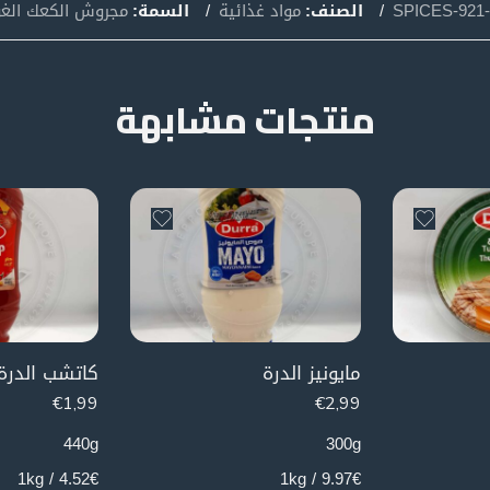
SPICES-921-
الصنف:
مواد غذائية
السمة:
مجروش الكعك الغ
منتجات مشابهة
مايونيز الدرة
كاتشب الدرة 
€
1,99
€
2,99
440g
300g
4.52€ / 1kg
9.97€ / 1kg