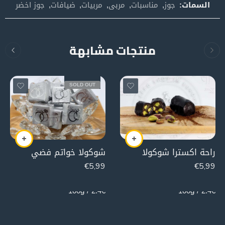
السمات:
جوز
,
مناسبات
,
مربى
,
مربيات
,
ضيافات
,
جوز اخضر
منتجات مشابهة
SOLD OUT
راحة اكسترا شوكولا
شوكولا خواتم فضي
€
5,99
€
5,99
250g
250g
2.4€ / 100g
2.4€ / 100g